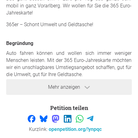
mobil in ganz Vorarlberg. Wir wollen für Sie die 365 Euro-
Jahreskarte!
365er – Schont Umwelt und Geldtasche!
Begründung
Auto fahren können und wollen sich immer weniger
Menschen leisten. Mit der 365 Euro-Jahreskarte möchten
wir ein unschlagbares Umstiegsangebot schaffen, gut für
die Umwelt, gut für Ihre Geldtasche.
Die 365er ist das Kernstück einer grundlegenden Reform:
Mehr anzeigen
Angebot ausbauen, Tarifdschungel lichten, Verwaltung
straffen. Jahreskarte und Monatskarte werden billiger, wer
Petition teilen
viel fährt, wird belohnt.
Daher: Jetzt unterschreiben für die 365 Euro-Jahreskarte!
Kurzlink:
openpetition.org/!ynpqc