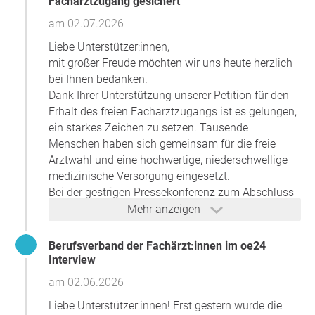
Gmunden
Facharztzugang gesichert
am 02.07.2026
Frage an den Initiator
Liebe Unterstützer:innen,
mit großer Freude möchten wir uns heute herzlich
bei Ihnen bedanken.
Dank Ihrer Unterstützung unserer Petition für den
Erhalt des freien Facharztzugangs ist es gelungen,
ein starkes Zeichen zu setzen. Tausende
Menschen haben sich gemeinsam für die freie
Arztwahl und eine hochwertige, niederschwellige
medizinische Versorgung eingesetzt.
Bei der gestrigen Pressekonferenz zum Abschluss
der Verhandlungen über die Gesundheitsreform
Mehr anzeigen
wurde bekannt gegeben, dass die ursprünglich
diskutierte Einführung einer verpflichtenden
Berufsverband der Fachärzt:innen im oe24
Zuweisung zum Facharzt nicht umgesetzt wird.
Interview
Damit wurde der Zuweisungspflicht zum Facharzt
am 02.06.2026
eine klare Absage erteilt.
Dieses Ergebnis zeigt, dass das Engagement vieler
Liebe Unterstützer:innen! Erst gestern wurde die