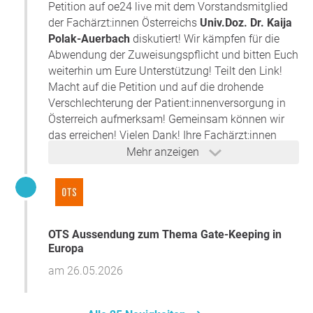
Menschen Wirkung entfalten kann. Auch wenn
Petition auf oe24 live mit dem Vorstandsmitglied
viele Faktoren zu politischen Entscheidungen
der Fachärzt:innen Österreichs
Univ.Doz. Dr. Kaija
beitragen, hat Ihre Unterstützung dazu beigetragen,
Polak-Auerbach
diskutiert! Wir kämpfen für die
die Bedeutung des freien Zugangs zur
Abwendung der Zuweisungspflicht und bitten Euch
fachärztlichen Versorgung sichtbar zu machen und
weiterhin um Eure Unterstützung! Teilt den Link!
den Anliegen der Patientinnen und Patienten sowie
Macht auf die Petition und auf die drohende
der Ärztinnen und Ärzte Gehör zu verschaffen.
Verschlechterung der Patient:innenversorgung in
Für Ihr Vertrauen, Ihr Engagement und Ihre
Österreich aufmerksam! Gemeinsam können wir
Unterstützung möchten wir Ihnen von Herzen
das erreichen! Vielen Dank! Ihre Fachärzt:innen
danken.
Österreichs!
Mehr anzeigen
Wir werden uns auch weiterhin für den Erhalt einer
qualitätsvollen, wohnortnahen und frei
zugänglichen medizinischen Versorgung einsetzen
und Sie über weitere Entwicklungen informieren.
Mit herzlichem Dank
OTS Aussendung zum Thema Gate-Keeping in
Der Berufsverband für Fachärzt:innen Österreich.
Europa
am 26.05.2026