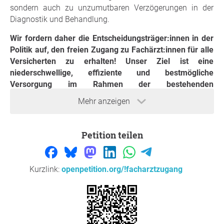
sondern auch zu unzumutbaren Verzögerungen in der
Diagnostik und Behandlung.
Wir fordern daher die Entscheidungsträger:innen in der
Politik auf, den freien Zugang zu Fachärzt:innen für alle
Versicherten zu erhalten! Unser Ziel ist eine
niederschwellige, effiziente und bestmögliche
Versorgung im Rahmen der bestehenden
Versicherungsleistungen – ohne zusätzliche Kosten für
Mehr anzeigen
Patient:innen.
Petition teilen
Begründung
Sehr geehrte Patient:innen!
Kurzlink:
openpetition.org/!facharztzugang
Wie Sie vielleicht bereits den Medien entnommen haben
(
ORF-Bericht
), plant die Österreichische
Gesundheitskasse (ÖGK) eine Einschränkung des freien
Zugangs zu Fachärzt:innen für Versicherte.