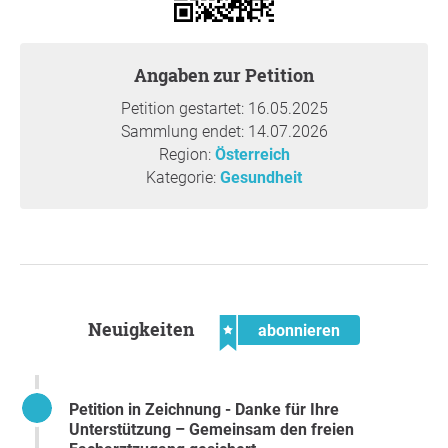
Konkret ist vorgesehen, dass künftig
verpflichtend
zuerst
eine hausärztliche Konsultation erfolgen muss. Nur bei
entsprechender Notwendigkeit soll dann eine
Angaben zur Petition
Überweisung zur/zum Fachärzt:in ausgestellt werden. Ein
direkter Besuch bei Ihrer/Ihrem Fachärzt:in, wie Sie ihn
Petition gestartet: 16.05.2025
bisher gewohnt waren, wäre damit nicht mehr möglich.
Sammlung endet: 14.07.2026
Selbst bei einem Wahlarztbesuch würden Sie dann ohne
Region:
Österreich
vorhandene Überweisung die Kosten durch die ÖGK nicht
Kategorie:
Gesundheit
mehr rückerstattet bekommen.
Das würde eine deutliche Verschlechterung in der
medizinischen Versorgung für die Bevölkerung bedeuten.
Deshalb wenden wir uns – ein Zusammenschluss
niedergelassener Fachärzt:innen aus verschiedenen
Disziplinen (Chirurgie, Dermatologie, Hals-Nasen-Ohren-
Neuigkeiten
abonnieren
Heilkunde, Innere Medizin, Orthopädie und Traumatologie,
Pulmologie und Urologie) – mit dieser Petition an Sie und
bitten um Ihre Unterstützung!
Petition in Zeichnung - Danke für Ihre
Vielen Dank für Ihre Unterstützung,
Dr. Michael Lindtner
,
Unterstützung – Gemeinsam den freien