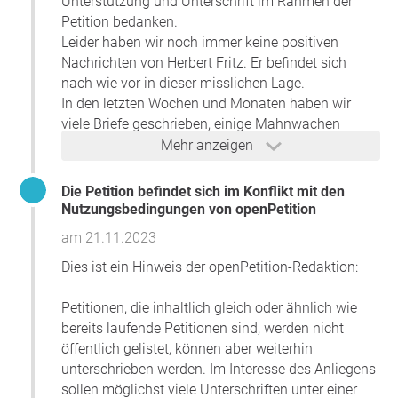
Unterstützung und Unterschrift im Rahmen der
Petition bedanken.
Leider haben wir noch immer keine positiven
Nachrichten von Herbert Fritz. Er befindet sich
nach wie vor in dieser misslichen Lage.
In den letzten Wochen und Monaten haben wir
viele Briefe geschrieben, einige Mahnwachen
abgehalten und sind verstärkt an die Medien
Mehr anzeigen
gegangen.
Wir geben nicht auf und machen weiter.
Die Petition befindet sich im Konflikt mit den
Nutzungsbedingungen von openPetition
Am Mittwoch, den 31.1.2024 findet wieder eine
am 21.11.2023
Mahnwache am Ballhausplatz statt. Wir freuen
uns auch dort über eine Teilnahme und
Dies ist ein Hinweis der openPetition-Redaktion:
Unterstützung ab 17.30.
Petitionen, die inhaltlich gleich oder ähnlich wie
Sie können sich auch gerne über die aktuelle Lage
bereits laufende Petitionen sind, werden nicht
auf unserer Facebook-Seite
öffentlich gelistet, können aber weiterhin
Freiheit für Herbert Fritz
unterschrieben werden. Im Interesse des Anliegens
informieren.
sollen möglichst viele Unterschriften unter einer