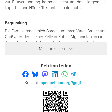
zur Blutverdünnung kommen nicht an, das Hörgerät ist
kaputt - ohne Hörgerät könnte er bald taub sein.
Begründung
Die Familie macht sich Sorgen um ihren Vater, Bruder und
Großvater, der in einer Zelle in Kabul, Afghanistan, in einer
Zelle ohne Tageslicht, auf Matratzen, kaltem Boden und
ohne Decken untergebracht ist. Hilfslieferungen wie
Mehr anzeigen
dringend notwendige Medikamente zur Blutverdünnung
kommen nicht an, das Hörgerät ist kaputt - ohne Hörgerät
Petition teilen
könnte er bald taub sein.
Kurzlink:
openpetition.org/!gqtjf