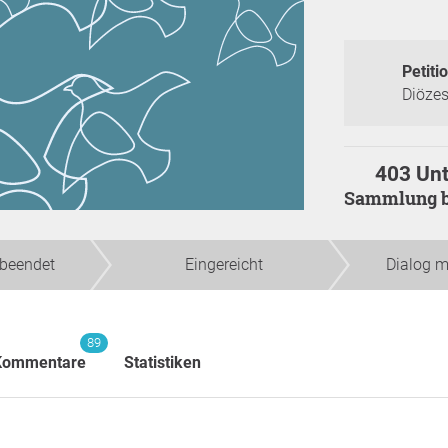
Petitio
Diözes
403 Unt
Sammlung 
beendet
Eingereicht
Dialog m
89
Kommentare
Statistiken