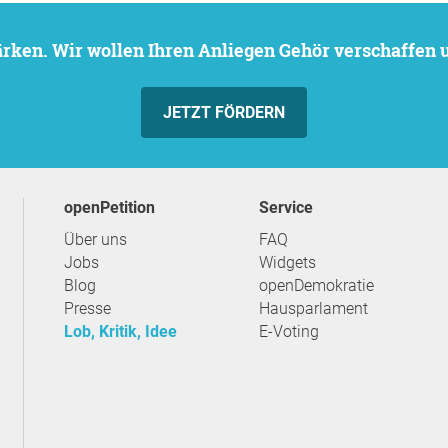
stärken. Wir wollen Ihren Anliegen Gehör verschaffen
JETZT FÖRDERN
openPetition
Service
Über uns
FAQ
Jobs
Widgets
Blog
openDemokratie
Presse
Hausparlament
Lob, Kritik, Idee
E-Voting