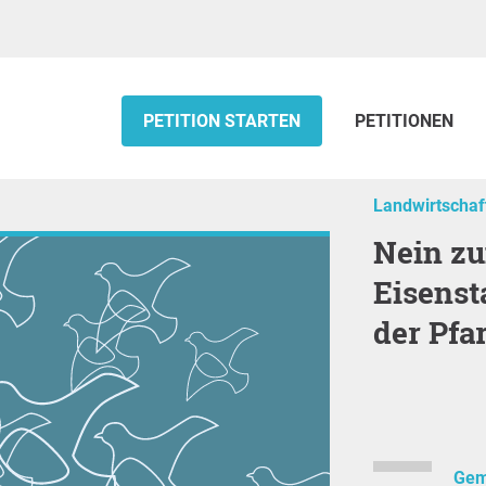
PETITION STARTEN
PETITIONEN
Landwirtschaf
Nein zum Umgang der Diözese
Eisenst
der Pfa
Gem