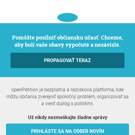
Pomôžte posilniť občiansku účasť. Chceme,
aby boli vaše obavy vypočuté a nezávislé.
PROPAGOVAŤ TERAZ
openPetition je bezplatná a nezisková platforma, kde
môžu občania zverejniť spoločný problém, organizovať sa
a viesť dialóg s politikmi.
Už nikdy nezmeškajte žiadne správy
PRIHLÁSTE SA NA ODBER NOVÍN