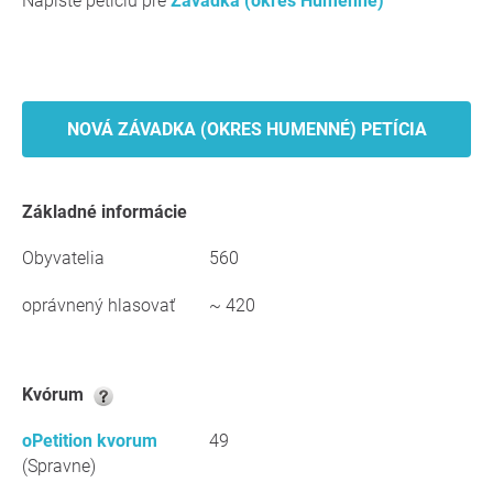
Napíšte petíciu pre
Závadka (okres Humenné)
NOVÁ ZÁVADKA (OKRES HUMENNÉ) PETÍCIA
Základné informácie
Obyvatelia
560
oprávnený hlasovať
~ 420
kvórum
oPetition kvorum
49
(Spravne)