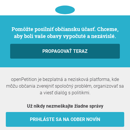
Pomôžte posilniť občiansku účasť. Chceme,
aby boli vaše obavy vypočuté a nezávislé.
PROPAGOVAŤ TERAZ
openPetition je bezplatná a nezisková platforma, kde
môžu občania zverejniť spoločný problém, organizovať sa
a viesť dialóg s politikmi.
Už nikdy nezmeškajte žiadne správy
PRIHLÁSTE SA NA ODBER NOVÍN