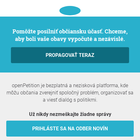
Pomôžte posilniť občiansku účasť. Chceme,
aby boli vaše obavy vypočuté a nezávislé.
PROPAGOVAŤ TERAZ
openPetition je bezplatná a nezisková platforma, kde
môžu občania zverejniť spoločný problém, organizovať sa
a viesť dialóg s politikmi.
Už nikdy nezmeškajte žiadne správy
PRIHLÁSTE SA NA ODBER NOVÍN