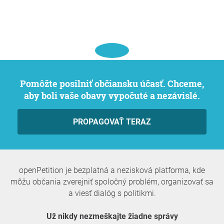
Pomôžte posilniť občiansku účasť. Chceme,
aby boli vaše obavy vypočuté a nezávislé.
PROPAGOVAŤ TERAZ
openPetition je bezplatná a nezisková platforma, kde
môžu občania zverejniť spoločný problém, organizovať sa
a viesť dialóg s politikmi.
Už nikdy nezmeškajte žiadne správy