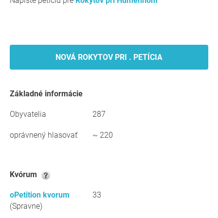
Napíšte petíciu pre
Rokytov pri Humennom
NOVÁ ROKYTOV PRI . PETÍCIA
Základné informácie
Obyvatelia
287
oprávnený hlasovať
~ 220
kvórum
oPetition kvorum
33
(Spravne)