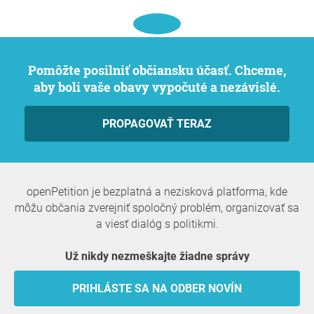
Pomôžte posilniť občiansku účasť. Chceme,
aby boli vaše obavy vypočuté a nezávislé.
PROPAGOVAŤ TERAZ
openPetition je bezplatná a nezisková platforma, kde
môžu občania zverejniť spoločný problém, organizovať sa
a viesť dialóg s politikmi.
Už nikdy nezmeškajte žiadne správy
PRIHLÁSTE SA NA ODBER NOVÍN