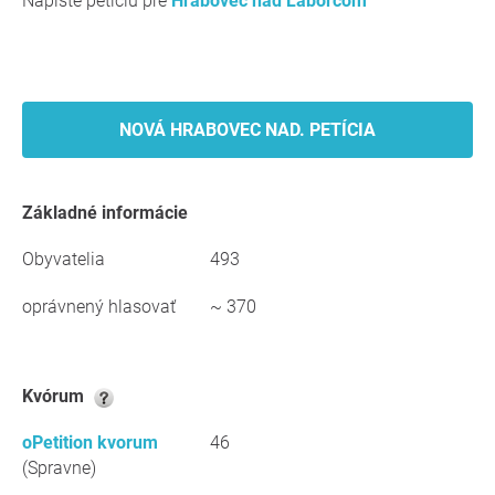
Napíšte petíciu pre
Hrabovec nad Laborcom
NOVÁ HRABOVEC NAD. PETÍCIA
Základné informácie
Obyvatelia
493
oprávnený hlasovať
~ 370
kvórum
oPetition kvorum
46
(Spravne)