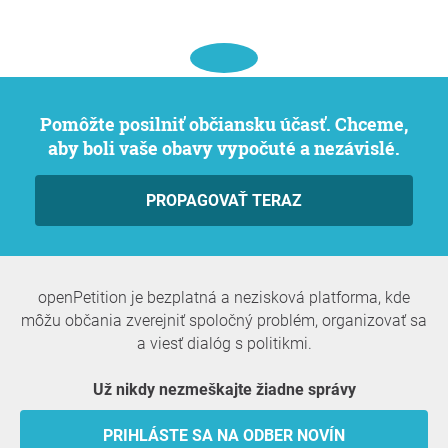
Pomôžte posilniť občiansku účasť. Chceme,
aby boli vaše obavy vypočuté a nezávislé.
PROPAGOVAŤ TERAZ
openPetition je bezplatná a nezisková platforma, kde
môžu občania zverejniť spoločný problém, organizovať sa
a viesť dialóg s politikmi.
Už nikdy nezmeškajte žiadne správy
PRIHLÁSTE SA NA ODBER NOVÍN