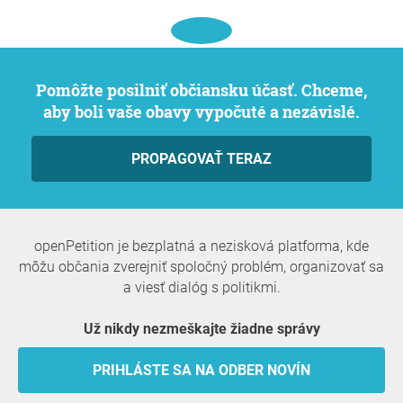
Pomôžte posilniť občiansku účasť. Chceme,
aby boli vaše obavy vypočuté a nezávislé.
PROPAGOVAŤ TERAZ
openPetition je bezplatná a nezisková platforma, kde
môžu občania zverejniť spoločný problém, organizovať sa
a viesť dialóg s politikmi.
Už nikdy nezmeškajte žiadne správy
PRIHLÁSTE SA NA ODBER NOVÍN