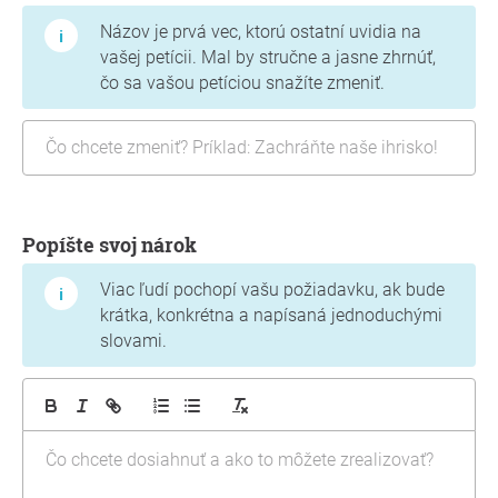
Názov je prvá vec, ktorú ostatní uvidia na
vašej petícii. Mal by stručne a jasne zhrnúť,
čo sa vašou petíciou snažíte zmeniť.
Popíšte svoj nárok
Viac ľudí pochopí vašu požiadavku, ak bude
krátka, konkrétna a napísaná jednoduchými
slovami.