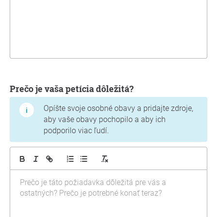
Prečo je vaša petícia dôležitá?
Opíšte svoje osobné obavy a pridajte zdroje,
aby vaše obavy pochopilo a aby ich
podporilo viac ľudí.