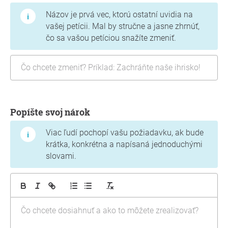
Názov je prvá vec, ktorú ostatní uvidia na
vašej petícii. Mal by stručne a jasne zhrnúť,
čo sa vašou petíciou snažíte zmeniť.
Popíšte svoj nárok
Viac ľudí pochopí vašu požiadavku, ak bude
krátka, konkrétna a napísaná jednoduchými
slovami.