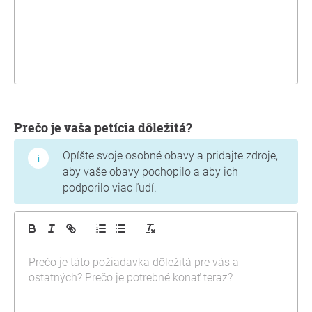
Prečo je vaša petícia dôležitá?
Opíšte svoje osobné obavy a pridajte zdroje,
aby vaše obavy pochopilo a aby ich
podporilo viac ľudí.