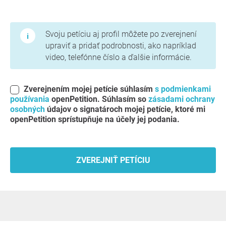
Podmienky používania a zásady ochrany osobných údajov
Svoju petíciu aj profil môžete po zverejnení
upraviť a pridať podrobnosti, ako napríklad
video, telefónne číslo a ďalšie informácie.
Zverejnením mojej petície súhlasím
s podmienkami
používania
openPetition. Súhlasím so
zásadami ochrany
osobných
údajov o signatároch mojej petície, ktoré mi
openPetition sprístupňuje na účely jej podania.
ZVEREJNIŤ PETÍCIU