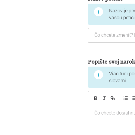
Názov je prv
vašou petíci
Popíšte svoj náro
Viac ľudí p
slovami.