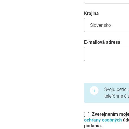
krajina
E-mailová adresa
Podmienky používani
Svoju petíci
telefónne čí
Zverejnením moje
ochrany osobných
úda
podania.