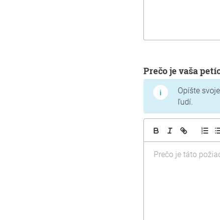
Prečo je vaša petí
Opíšte svoje
ľudí.