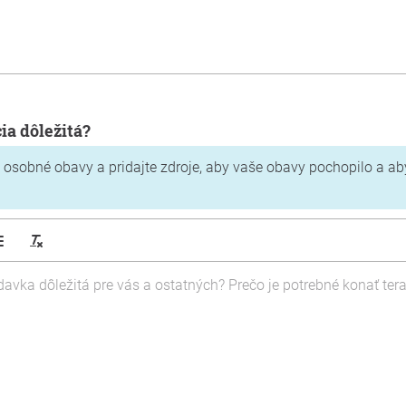
cia dôležitá?
 osobné obavy a pridajte zdroje, aby vaše obavy pochopilo a aby