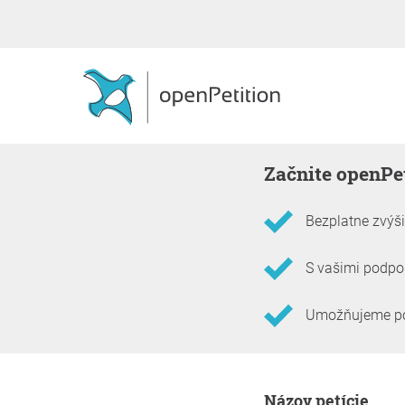
Začnite openPe
Bezplatne zvýši
S vašimi podpor
Umožňujeme podp
Informácie o petícii
Názov petície