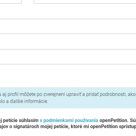
a a zásady ochrany osobných údajov
u aj profil môžete po zverejnení upraviť a pridať podrobnosti, ako
slo a ďalšie informácie.
j petície súhlasím
s podmienkami používania
openPetition. S
jov o signatároch mojej petície, ktoré mi openPetition sprístup