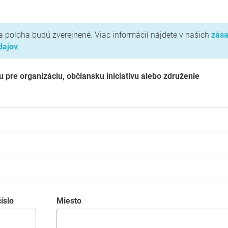
 poloha budú zverejnené. Viac informácií nájdete v našich
zása
dajov
.
u pre organizáciu, občiansku iniciatívu alebo združenie
íslo
miesto