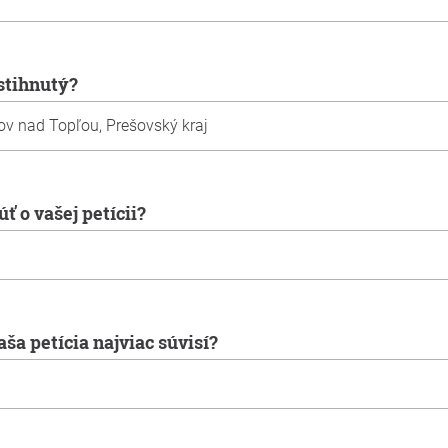
ostihnutý?
ť o vašej petícii?
aša petícia najviac súvisí?