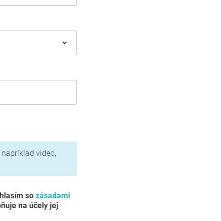
 napríklad video,
úhlasím so
zásadami
ňuje na účely jej