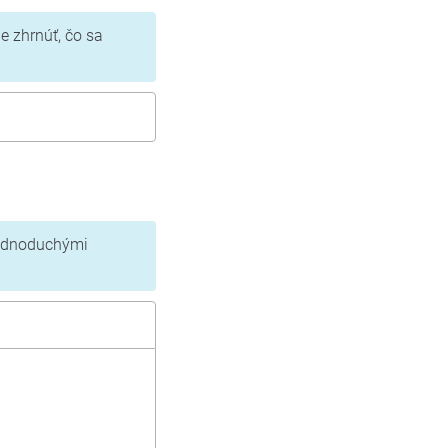
ne zhrnúť, čo sa
jednoduchými