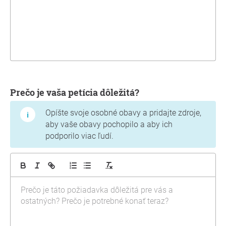
Prečo je vaša petícia dôležitá?
Opíšte svoje osobné obavy a pridajte zdroje,
aby vaše obavy pochopilo a aby ich
podporilo viac ľudí.