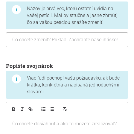
Názov je prvá vec, ktorú ostatní uvidia na
vašej petícii. Mal by stručne a jasne zhrnúť,
čo sa vašou petíciou snažíte zmeniť.
Popíšte svoj nárok
Viac ľudí pochopí vašu požiadavku, ak bude
krátka, konkrétna a napísaná jednoduchými
slovami.