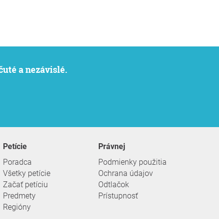
čuté a nezávislé.
Petície
Právnej
Poradca
Podmienky použitia
Všetky petície
Ochrana údajov
Začať petíciu
Odtlačok
Predmety
Prístupnosť
Regióny