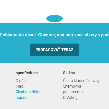
iť občiansku účasť. Chceme, aby boli vaše obavy vypo
PROPAGOVAŤ TERAZ
openPetition
služba
O nás
Často kladené otázky
Tlač
Snemovňa
Chvála, kritika,
parlamentu
nápad
E-Voting