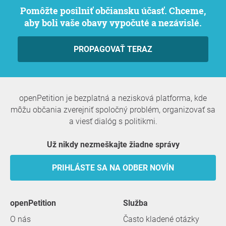
Pomôžte posilniť občiansku účasť. Chceme,
aby boli vaše obavy vypočuté a nezávislé.
PROPAGOVAŤ TERAZ
openPetition je bezplatná a nezisková platforma, kde
môžu občania zverejniť spoločný problém, organizovať sa
a viesť dialóg s politikmi.
Už nikdy nezmeškajte žiadne správy
PRIHLÁSTE SA NA ODBER NOVÍN
openPetition
služba
O nás
Často kladené otázky