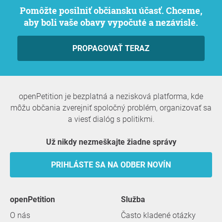
Pomôžte posilniť občiansku účasť. Chceme,
aby boli vaše obavy vypočuté a nezávislé.
PROPAGOVAŤ TERAZ
openPetition je bezplatná a nezisková platforma, kde
môžu občania zverejniť spoločný problém, organizovať sa
a viesť dialóg s politikmi.
Už nikdy nezmeškajte žiadne správy
PRIHLÁSTE SA NA ODBER NOVÍN
openPetition
služba
O nás
Často kladené otázky