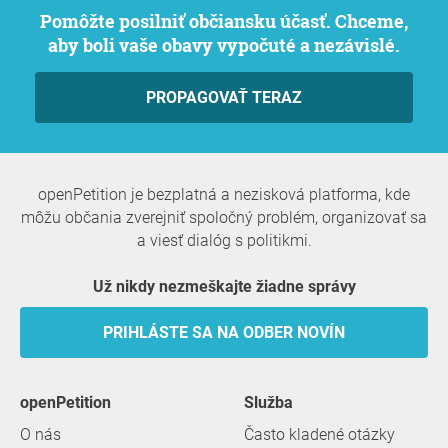
Pomôžte posilniť občiansku účasť. Chceme,
aby boli vaše obavy vypočuté a nezávislé.
PROPAGOVAŤ TERAZ
openPetition je bezplatná a nezisková platforma, kde
môžu občania zverejniť spoločný problém, organizovať sa
a viesť dialóg s politikmi.
Už nikdy nezmeškajte žiadne správy
PRIHLÁSTE SA NA ODBER NOVÍN
openPetition
služba
O nás
Často kladené otázky