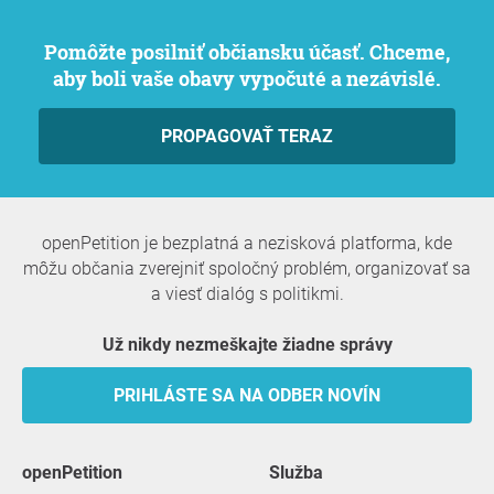
Pomôžte posilniť občiansku účasť. Chceme,
aby boli vaše obavy vypočuté a nezávislé.
PROPAGOVAŤ TERAZ
openPetition je bezplatná a nezisková platforma, kde
môžu občania zverejniť spoločný problém, organizovať sa
a viesť dialóg s politikmi.
Už nikdy nezmeškajte žiadne správy
PRIHLÁSTE SA NA ODBER NOVÍN
openPetition
služba