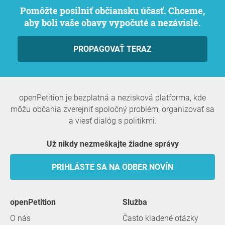
Pomôžte posilniť občiansku účasť. Chceme,
aby boli vaše obavy vypočuté a nezávislé.
PROPAGOVAŤ TERAZ
openPetition je bezplatná a nezisková platforma, kde
môžu občania zverejniť spoločný problém, organizovať sa
a viesť dialóg s politikmi.
Už nikdy nezmeškajte žiadne správy
PRIHLÁSTE SA NA ODBER NOVÍN
openPetition
služba
O nás
Často kladené otázky