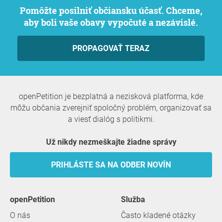
Pomôžte posilniť občiansku účasť. Chceme,
aby boli vaše obavy vypočuté a nezávislé.
PROPAGOVAŤ TERAZ
openPetition je bezplatná a nezisková platforma, kde
môžu občania zverejniť spoločný problém, organizovať sa
a viesť dialóg s politikmi.
Už nikdy nezmeškajte žiadne správy
PRIHLÁSTE SA NA ODBER NOVÍN
openPetition
služba
O nás
Často kladené otázky