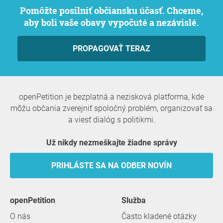
Pomôžte posilniť občiansku účasť. Chceme,
aby boli vaše obavy vypočuté a nezávislé.
PROPAGOVAŤ TERAZ
openPetition je bezplatná a nezisková platforma, kde
môžu občania zverejniť spoločný problém, organizovať sa
a viesť dialóg s politikmi.
Už nikdy nezmeškajte žiadne správy
PRIHLÁSTE SA NA ODBER NOVÍN
openPetition
služba
O nás
Často kladené otázky