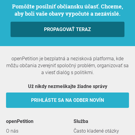
Pomôžte posilniť občiansku účasť. Chceme,
aby boli vaše obavy vypočuté a nezávislé.
PROPAGOVAŤ TERAZ
openPetition je bezplatná a nezisková platforma, kde
môžu občania zverejniť spoločný problém, organizovať sa
a viesť dialóg s politikmi.
Už nikdy nezmeškajte žiadne správy
PRIHLÁSTE SA NA ODBER NOVÍN
openPetition
služba
O nás
Často kladené otázky