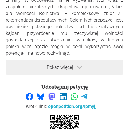
zmiany. W odpowiedzi na te wyzwania, WEI, wraz z
zespołem niezależnych ekspertów, opracowało „Pakiet
dla Wolności Rolnictwa” – kompleksowy zbiór 21
rekomendacji deregulacyjnych. Celem tych propozycji jest
uwolnienie polskiego rolnictwa od biurokratycznych
kajdan, przywrócenie mu rzeczywistej wolności
gospodarczej oraz stworzenie warunków, w których
polska wieś będzie mogła w pełni wykorzystać swój
potencjał i na nowo rozkwitnąć.
Postulaty:
Pokaż więcej
Uwolnienie wiatraków antyprzymrozkowych:
Należy zwolnić z pozwoleń na budowę wiatraki
Udostępnij petycję
antyprzymrozkowe do 15 m, co pozwoli chronić
sady przed stratami (redukcja o 50—70 proc.).
Barwione paliwo rolnicze:
Konieczne jest
Krótki link:
openpetition.org/!pmyjj
wprowadzenie paliwa rolniczego z obniżoną
akcyzą, co wyeliminuje biurokrację związaną ze
zwrotami (oszczędności rzędu 60—120 mln zł
rocznie).