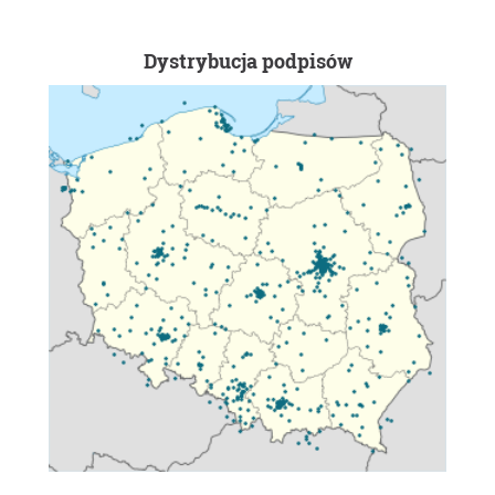
Stop zjawisku „gold-platingu”:
Należy zaprzestać
implementacji prawa UE w sposób nakładający na
Dystrybucja podpisów
polskich rolników dodatkowe, nieuzasadnione
obciążenia, aby mogli oni konkurować na równych
zasadach z rolnikami z innych krajów UE.
Prostsze i cyfrowe formularze urzędowe:
Trzeba
maksymalnie uprościć i scyfryzować wszystkie
wnioski oraz formularze urzędowe, eliminując
ryzyko ich odrzucenia z powodu drobnych błędów
technicznych.
Ulgi administracyjne dla drobnych rolników:
Należy
zwolnić drobnych rolników (np. gospodarstwa do 5
ha lub posiadające do 10 DJP) z części najbardziej
uciążliwych obowiązków administracyjnych i
sprawozdawczych.
Ograniczenie możliwości blokowania inwestycji
rolnych:
Trzeba wprowadzić jasne kryteria dla
organizacji ekologicznych, które mogą uczestniczyć
w postępowaniach dotyczących inwestycji rolnych,