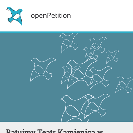
Ratujmy Teatr Kamienica w