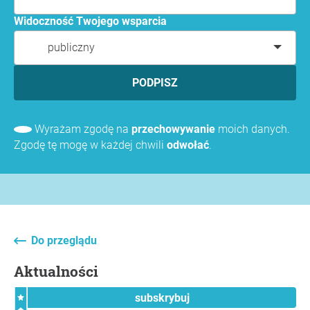
Widoczność Twojego wsparcia
publiczny
PODPISZ
Wyrażam zgodę na
przechowywanie
moich danych.
Zgodę tę mogę w każdej chwili
odwołać
.
Do przeglądu
Aktualności
subskrybuj