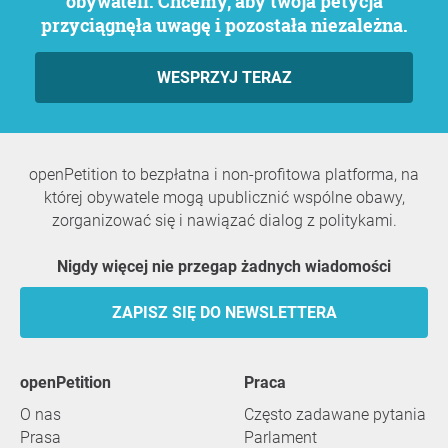
obywateli. Chcemy, aby twoja petycja
przyciągnęła uwagę i pozostała niezależna.
WESPRZYJ TERAZ
openPetition to bezpłatna i non-profitowa platforma, na
której obywatele mogą upublicznić wspólne obawy,
zorganizować się i nawiązać dialog z politykami.
Nigdy więcej nie przegap żadnych wiadomości
ZAPISZ SIĘ DO NEWSLETTERA
openPetition
praca
O nas
Często zadawane pytania
Prasa
Parlament