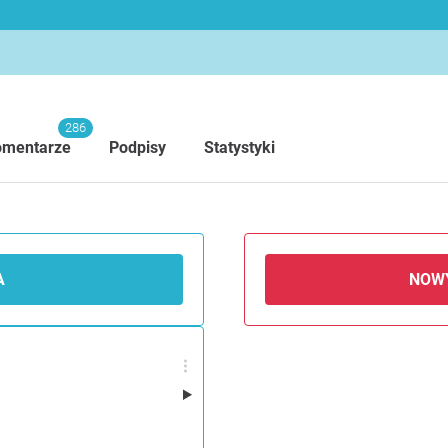
286
omentarze
Podpisy
Statystyki
A
NOW