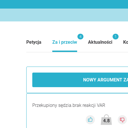
4
1
Petycja
Za i przeciw
Aktualności
K
NOWY ARGUMENT Z
Przekupiony sędzia.brak reakcji VAR
4.8