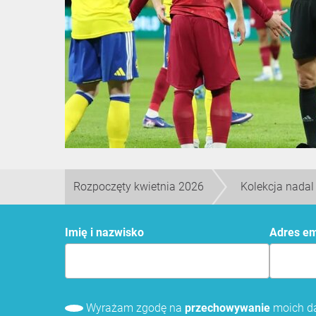
Rozpoczęty kwietnia 2026
Kolekcja nadal
Imię i nazwisko
Adres e
Wyrażam zgodę na
przechowywanie
moich da