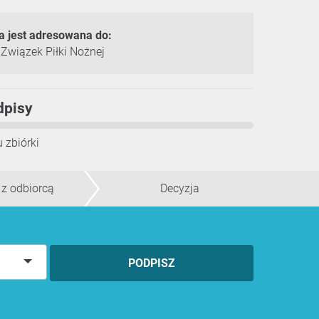
a jest adresowana do:
 Związek Piłki Nożnej
dpisy
 zbiórki
 z odbiorcą
Decyzja
a
PODPISZ