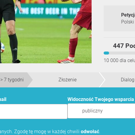
Petycj
Polski
447 Po
10 000 dla celu
 > 7 tygodni
Złożenie
Dialog
mail
Widoczność Twojego wsparci
publiczny
nych. Zgodę tę mogę w każdej chwili
odwołać
.