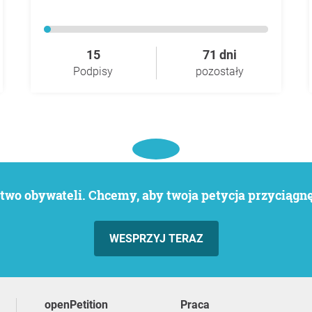
15
71 dni
Podpisy
pozostały
wo obywateli. Chcemy, aby twoja petycja przyciągnęł
WESPRZYJ TERAZ
openPetition
praca