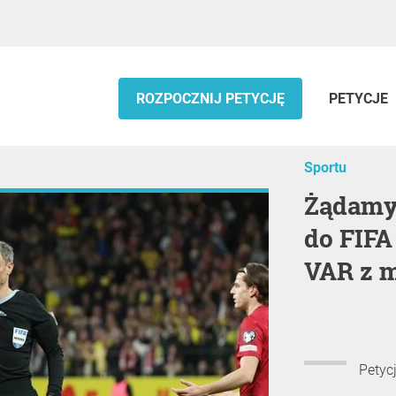
ROZPOCZNIJ PETYCJĘ
PETYCJE
Sportu
Żądamy oficjalnego protestu PZPN
do FIFA
VAR z m
Petyc