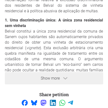
dos residentes de Belval do sistema de vinheta
residencial e à política abusiva de aplicação de multas.
1. Uma discriminação única: A única zona residencial
sem vinheta
Belval constitui a única zona residencial da comuna de
Sanem cujos habitantes são automaticamente privados
do direito de obter uma vinheta de estacionamento
residencial (
vignette
). Esta exclusão arbitrária cria uma
quebra manifesta na igualdade de tratamento entre os
cidadãos de uma mesma comuna. O argumento
urbanístico de tornar Belval um "eco-bairro" sem carros
não pode ocultar a realidade quotidiana: muitas famílias
necessitam de um veículo por razões profissionais ou
Show more
familiares, e a configuração das infraestruturas atuais
não permite responder a esta necessidade fundamental.
Share petition
2. A insuficiência crítica das infraestruturas e o limite
máximo de estacionamento de 2 horas
O bairro está a passar por uma densificação imobiliária