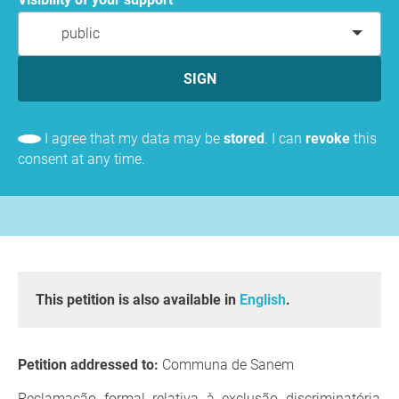
public
SIGN
I agree that my data may be
stored
. I can
revoke
this
consent at any time.
This petition is also available in
English
.
Petition addressed to:
Communa de Sanem
Reclamação formal relativa à exclusão discriminatória