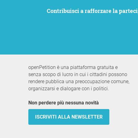
Contribuisci a rafforzare la partecipazione civica. Vogliamo che le tue istanze siano ascoltate e allo stesso tempo rimanere
openPetition è una piattaforma gratuita e
senza scopo di lucro in cui i cittadini possono
rendere pubblica una preoccupazione comune,
organizzarsi e dialogare con i politici.
Non perdere più nessuna novità
ISCRIVITI ALLA NEWSLETTER