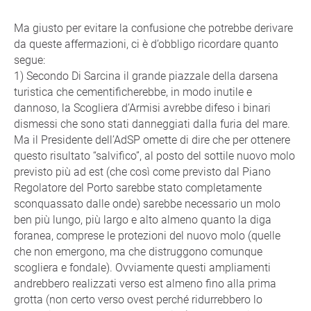
Ma giusto per evitare la confusione che potrebbe derivare
da queste affermazioni, ci è d’obbligo ricordare quanto
segue:
1) Secondo Di Sarcina il grande piazzale della darsena
turistica che cementificherebbe, in modo inutile e
dannoso, la Scogliera d’Armisi avrebbe difeso i binari
dismessi che sono stati danneggiati dalla furia del mare.
Ma il Presidente dell’AdSP omette di dire che per ottenere
questo risultato “salvifico”, al posto del sottile nuovo molo
previsto più ad est (che così come previsto dal Piano
Regolatore del Porto sarebbe stato completamente
sconquassato dalle onde) sarebbe necessario un molo
ben più lungo, più largo e alto almeno quanto la diga
foranea, comprese le protezioni del nuovo molo (quelle
che non emergono, ma che distruggono comunque
scogliera e fondale). Ovviamente questi ampliamenti
andrebbero realizzati verso est almeno fino alla prima
grotta (non certo verso ovest perché ridurrebbero lo