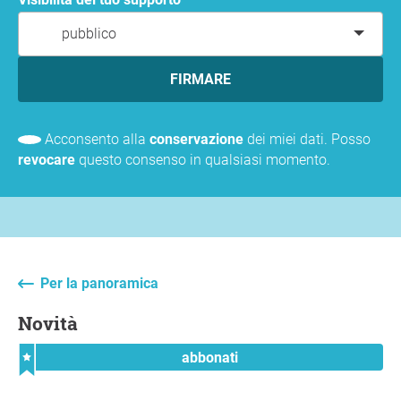
pubblico
FIRMARE
Acconsento alla
conservazione
dei miei dati. Posso
revocare
questo consenso in qualsiasi momento.
Per la panoramica
Novità
abbonati