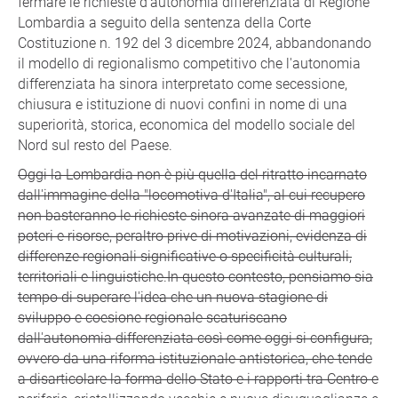
fermare le richieste d'autonomia differenziata di Regione
Lombardia a seguito della sentenza della Corte
Costituzione n. 192 del 3 dicembre 2024, abbandonando
il modello di regionalismo competitivo che l'autonomia
differenziata ha sinora interpretato come secessione,
chiusura e istituzione di nuovi confini in nome di una
superiorità, storica, economica del modello sociale del
Nord sul resto del Paese.
Oggi la Lombardia non è più quella del ritratto incarnato
dall'immagine della "locomotiva d'Italia", al cui recupero
non basteranno le richieste sinora avanzate di maggiori
poteri e risorse, peraltro prive di motivazioni, evidenza di
differenze regionali significative o specificità culturali,
territoriali e linguistiche.In questo contesto, pensiamo sia
tempo di superare l'idea che un nuova stagione di
sviluppo e coesione regionale scaturiscano
dall'autonomia differenziata così come oggi si configura,
ovvero da una riforma istituzionale antistorica, che tende
a disarticolare la forma dello Stato e i rapporti tra Centro e