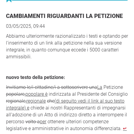
CAMBIAMENTI RIGUARDANTI LA PETIZIONE
03/05/2025, 09:44
Abbiamo ulteriormente razionalizzato i testi e optando per
l'inserimento di un link alla petizione nella sua versione
integrale, in quanto comunque eccede i 5000 caratteri
ammissibili.
nuovo testo della petizione:
Invitiamo le/i cittadine/i a sottoscrivere una
La
Petizione
popolare,
popolare è
indirizzata al Presidente del Consiglio
regionale,
regionale
che
(di seguito vedi il link al suo testo
integrale) e
chiede ai nostri Rappresentanti di impegnarsi
all’adozione di un Atto di indirizzo diretto a interrompere il
percorso
volto a
per
ottenere ulteriori competenze
legislative e amministrative in autonomia differenziata.