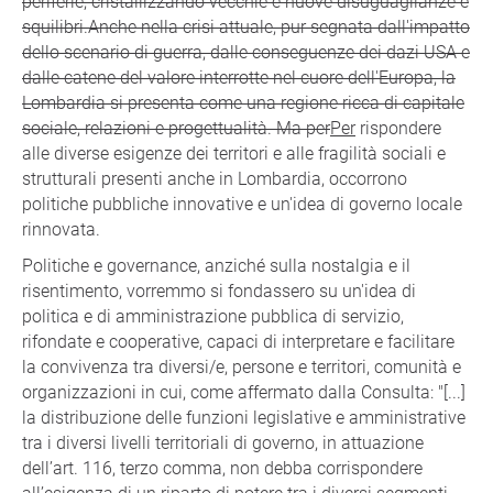
periferie, cristallizzando vecchie e nuove disuguaglianze e
squilibri.Anche nella crisi attuale, pur segnata dall'impatto
dello scenario di guerra, dalle conseguenze dei dazi USA e
dalle catene del valore interrotte nel cuore dell'Europa, la
Lombardia si presenta come una regione ricca di capitale
sociale, relazioni e progettualità. Ma per
Per
rispondere
alle diverse esigenze dei territori e alle fragilità sociali e
strutturali presenti anche in Lombardia, occorrono
politiche pubbliche innovative e un'idea di governo locale
rinnovata.
Politiche e governance, anziché sulla nostalgia e il
risentimento, vorremmo si fondassero su un'idea di
politica e di amministrazione pubblica di servizio,
rifondate e cooperative, capaci di interpretare e facilitare
la convivenza tra diversi/e, persone e territori, comunità e
organizzazioni in cui, come affermato dalla Consulta: "[...]
la distribuzione delle funzioni legislative e amministrative
tra i diversi livelli territoriali di governo, in attuazione
dell’art. 116, terzo comma, non debba corrispondere