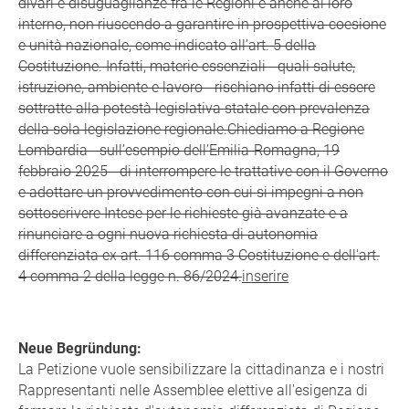
divari e disuguaglianze fra le Regioni e anche al loro
interno, non riuscendo a garantire in prospettiva coesione
e unità nazionale, come indicato all’art. 5 della
Costituzione. Infatti, materie essenziali - quali salute,
istruzione, ambiente e lavoro - rischiano infatti di essere
sottratte alla potestà legislativa statale con prevalenza
della sola legislazione regionale.Chiediamo a Regione
Lombardia - sull’esempio dell’Emilia-Romagna, 19
febbraio 2025 - di interrompere le trattative con il Governo
e adottare un provvedimento con cui si impegni a non
sottoscrivere Intese per le richieste già avanzate e a
rinunciare a ogni nuova richiesta di autonomia
differenziata ex art. 116 comma 3 Costituzione e dell'art.
4 comma 2 della legge n. 86/2024.
inserire
Neue Begründung:
La Petizione vuole sensibilizzare la cittadinanza e i nostri
Rappresentanti nelle Assemblee elettive all'esigenza di