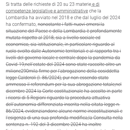
Si tratta delle richieste di 20 su 23 materie
e di
competenze legislative e amministrative
che la
Lombardia ha avviato nel 2018 e che dal luglio del 2024
ha confermato,
nonostante i fatti nuovi emersi:la
situazione del Paese e della Lombardia è profondamente
mutata rispetto al 2018, sia a livello sociale ed
economico, sia istituzionale, in particolare riguardo al
ruolo svolto dalle Autonomie territoriali e al rapporto tra i
livelli del governo locale e centrale dopo la pandemia da
Covid-19;nell'estate del 2024 sono state raccolte oltre un
milione290mila firme per l'abrogazione della cosiddetta
legge Calderoli (l. 86/2024), pur non essendo stato
ammesso il referendum per la sua abrogazione totale;nel
dicembre 2024 la Corte costituzionale ha accolto in parte
i ricorsi di 5 Regioni riguardo la procedura attuativa
dell'autonomia differenziata inserita nella citata legge n.
86/2024, evidenziandone alcune norme incostituzionali e
l'esigenza di una sua profonda modifica;la Consulta nella
sentenza n. 192 del 3 dicembre 2024 ha inoltre