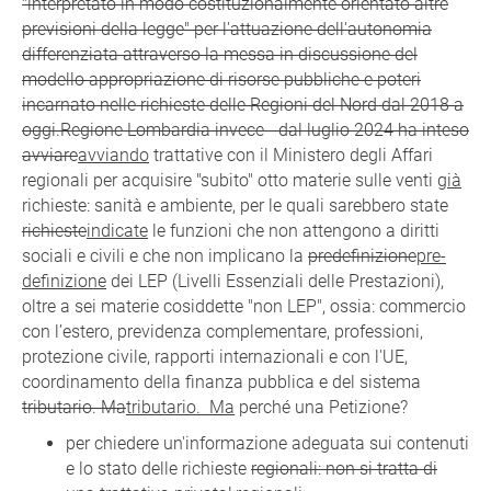
"interpretato in modo costituzionalmente orientato altre
previsioni della legge" per l'attuazione dell'autonomia
differenziata attraverso la messa in discussione del
modello appropriazione di risorse pubbliche e poteri
incarnato nelle richieste delle Regioni del Nord dal 2018 a
oggi.Regione Lombardia invece - dal luglio 2024 ha inteso
avviare
avviando
trattative con il Ministero degli Affari
regionali per acquisire "subito" otto materie sulle venti
già
richieste: sanità e ambiente, per le quali sarebbero state
richieste
indicate
le funzioni che non attengono a diritti
sociali e civili e che non implicano la
predefinizione
pre-
definizione
dei LEP (Livelli Essenziali delle Prestazioni),
oltre a sei materie cosiddette "non LEP", ossia: commercio
con l’estero, previdenza complementare, professioni,
protezione civile, rapporti internazionali e con l'UE,
coordinamento della finanza pubblica e del sistema
tributario. Ma
tributario. Ma
perché una Petizione?
per chiedere un'informazione adeguata sui contenuti
e lo stato delle richieste
regionali: non si tratta di