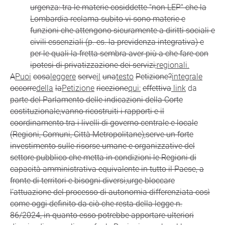
urgenza: tra le materie cosiddette "non LEP" che la
Lombardia reclama subito vi sono materie e
funzioni che attengono sicuramente a diritti sociali e
civili essenziali (p. es. la previdenza integrativa) e
per le quali la fretta sembra aver più a che fare con
ipotesi di privatizzazione dei servizi;
regionali.
A
Puoi
cosa
leggere
serve
il
una
testo
Petizione?
integrale
occorre
della
la
Petizione
ricezione
qui:
effettiva
link
da
parte del Parlamento delle indicazioni della Corte
costituzionale;vanno ricostruiti i rapporti e il
coordinamento tra i livelli di governo centrale e locale
(Regioni, Comuni, Città Metropolitane);serve un forte
investimento sulle risorse umane e organizzative del
settore pubblico che metta in condizioni le Regioni di
capacità amministrativa equivalente in tutto il Paese, a
fronte di territori e bisogni diversi;urge bloccare
l’attuazione del processo di autonomia differenziata così
come oggi definito da ciò che resta della legge n.
86/2024, in quanto esso potrebbe apportare ulteriori