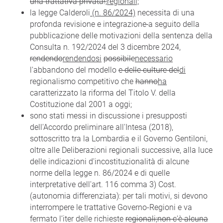
una trattativa privata!;
regionali;
la legge Calderoli
(n. 86/2024)
necessita di una
profonda revisione e integrazione
a seguito della
pubblicazione delle motivazioni della sentenza della
Consulta n. 192/2024 del 3 dicembre 2024,
rendendo
rendendosi
possibile
necessario
l'abbandono del modello
e delle culture del
di
regionalismo competitivo che
hanno
ha
caratterizzato la riforma del Titolo V. della
Costituzione dal 2001 a oggi;
sono stati messi in discussione i presupposti
dell'Accordo preliminare all'Intesa (2018),
sottoscritto tra la Lombardia e il Governo Gentiloni,
oltre alle Deliberazioni regionali successive, alla luce
delle indicazioni d'incostituzionalità di alcune
norme della legge n. 86/2024 e di quelle
interpretative dell'art. 116 comma 3) Cost.
(autonomia differenziata): per tali motivi, si devono
interrompere le trattative Governo-Regioni e va
fermato l’iter delle richieste
regionali;non c'è alcuna