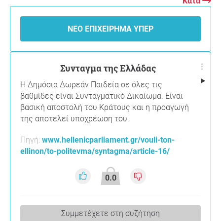
Κατά
ΝΈΟ ΕΠΙΧΕΊΡΗΜΑ ΥΠΈΡ
Συνταγμα της Ελλάδας
Η Δημόσια Δωρεάν Παιδεία σε όλες τις
βαθμίδες είναι Συνταγματικό Δικαίωμα. Είναι
βασική αποστολή του Kράτους και η προαγωγή
της αποτελεί υποχρέωση του.
Πηγή:
www.hellenicparliament.gr/vouli-ton-
ellinon/to-politevma/syntagma/article-16/
0.0
Συμμετέχετε στη συζήτηση