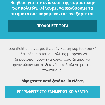
Βοήθεια για την ενίσχυση της συμμετοχής
των πολιτών. Θέλουμε, να ακούσουμε τα
αιτήματα σας παραμένοντας ανεξάρτητοι.
ΠΡΟΩΘΉΣΤΕ ΤΏΡΑ
openPetition είναι μια δωρεάν και μη κερδοσκοπική
πλατφόρμα όπου οι πολίτες μπορούν να
δημοσιοποιήσουν ένα κοινό τους ζήτημα, να
οργανωθούν και να ξεκινήσουν διάλογο με τους
πολιτικούς.
Μην χάσετε ποτέ ξανά καμία είδηση
ΕΓΓΡΑΦΕΊΤΕ ΣΤΟ ΕΝΗΜΕΡΩΤΙΚΌ ΔΕΛΤΊΟ