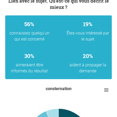
Lien avec le sujet. Qu'est-ce qui vous décrit le
mieux ?
56%
19%
connaissez quelqu'un
Êtes-vous intéressé par
qui est concerné
le sujet
30%
20%
aimeraient être
aident à propager la
informés du résultat
demande
consternation