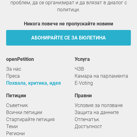
проблем, да се организират и да влязат в диалог с
политици.
Никога повече не пропускайте новини
АБОНИРАЙТЕ СЕ ЗА БЮЛЕТИНА
openPetition
услуга
За нас
ЧЗВ
Преса
Камара на парламента
Похвала, критика, идея
E-Voting
Петиции
Правни
Съветник
Условия за ползване
Всички петиции
Защита на данните
Стартирайте петиция
Отпечатък
Теми
Достъпност
Региони