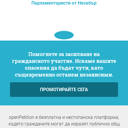
Парламентаристи от Несебър
Помогнете за засилване на
гражданското участие. Искаме вашите
опасения да бъдат чути, като
същевременно останем независими.
ПРОМОТИРАЙТЕ СЕГА
openPetition е безплатна и нестопанска платформа,
където гражданите могат да изразят публично общ