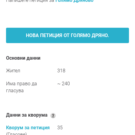
Напишете петиция за
Голямо Дряново
НОВА ПЕТИЦИЯ ОТ ГОЛЯМО ДРЯНО.
Основни данни
Жител
318
Има право да
~ 240
гласува
Данни за кворума
Кворум за петиция
35
(Гласове)