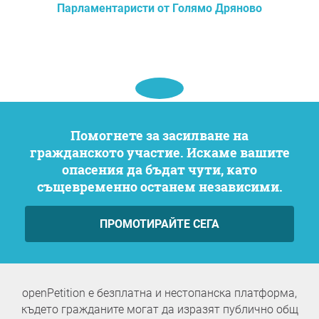
Парламентаристи от Голямо Дряново
Помогнете за засилване на
гражданското участие. Искаме вашите
опасения да бъдат чути, като
същевременно останем независими.
ПРОМОТИРАЙТЕ СЕГА
openPetition е безплатна и нестопанска платформа,
където гражданите могат да изразят публично общ