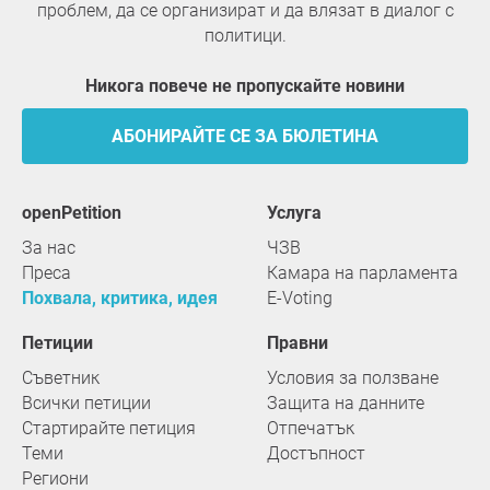
проблем, да се организират и да влязат в диалог с
политици.
Никога повече не пропускайте новини
АБОНИРАЙТЕ СЕ ЗА БЮЛЕТИНА
openPetition
услуга
За нас
ЧЗВ
Преса
Камара на парламента
Похвала, критика, идея
E-Voting
Петиции
Правни
Съветник
Условия за ползване
Всички петиции
Защита на данните
Стартирайте петиция
Отпечатък
Теми
Достъпност
Региони