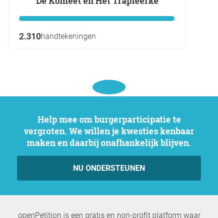
De Komeet en Het Trapleerke
2.310
handtekeningen
Help mee om burgerparticipatie te
vergroten. We willen je kwesties kenbaar
maken en daarbij onafhankelijk blijven.
NU ONDERSTEUNEN
openPetition is een gratis en non-profit platform waar