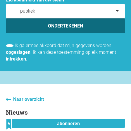
publiek
ONDERTEKENEN
Ik ga ermee akkoord dat mijn gegevens worden
opgeslagen
. Ik kan deze toestemming op elk moment
intrekken
.
Naar overzicht
Nieuws
abonneren