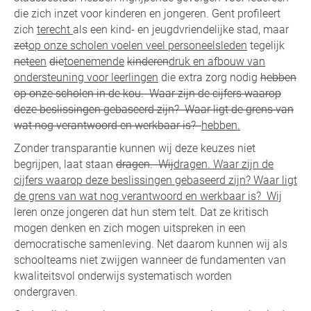
die zich inzet voor kinderen en jongeren. Gent profileert
zich
terecht
als een kind- en jeugdvriendelijke stad, maar
zet
op onze scholen voelen veel personeelsleden
tegelijk
net
een
die
toenemende
kinderen
druk en afbouw van
ondersteuning voor leerlingen
die extra zorg nodig
hebben
op onze scholen in de kou. Waar zijn de cijfers waarop
deze beslissingen gebaseerd zijn? Waar ligt de grens van
wat nog verantwoord en werkbaar is?
hebben.
Zonder transparantie kunnen wij deze keuzes niet
begrijpen, laat staan
dragen. Wij
dragen. Waar zijn de
cijfers waarop deze beslissingen gebaseerd zijn? Waar ligt
de grens van wat nog verantwoord en werkbaar is? Wij
leren onze jongeren dat hun stem telt. Dat ze kritisch
mogen denken en zich mogen uitspreken in een
democratische samenleving. Net daarom kunnen wij als
schoolteams niet zwijgen wanneer de fundamenten van
kwaliteitsvol onderwijs systematisch worden
ondergraven.