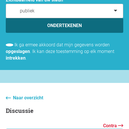
publiek
ONDERTEKENEN
Ik ga ermee akkoord dat mijn gegevens worden
opgeslagen
. Ik kan deze toestemming op elk moment
intrekken
.
Naar overzicht
Discussie
Contra