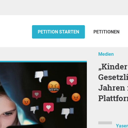
PETITION STARTEN
PETITIONEN
Medien
„Kinder sollen Kinder bleiben" -
Gesetzl
Jahren 
Plattfo
Yasem