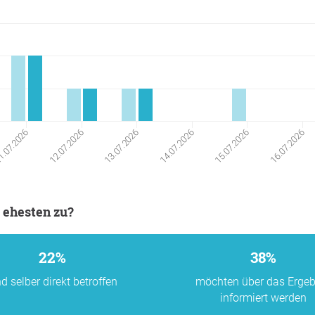
13.07.2026
14.07.2026
15.07.2026
16.07.2026
.07.2026
12.07.2026
 ehesten zu?
22%
38%
nd selber direkt betroffen
möchten über das Ergeb
informiert werden