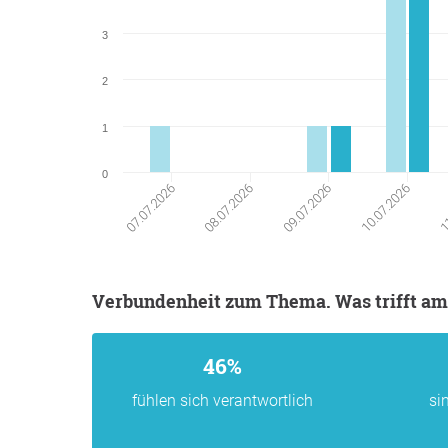
3
2
1
0
07.07.2026
08.07.2026
09.07.2026
10.07.2026
11
Verbundenheit zum Thema. Was trifft am
46%
fühlen sich verantwortlich
si