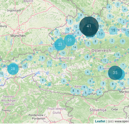
| (cc) www.openp
Leaflet