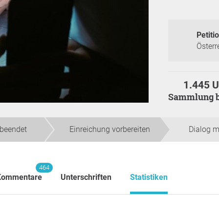
Petitio
Österr
1.445 U
Sammlung 
beendet
Einreichung vorbereiten
Dialog m
464
Kommentare
Unterschriften
Statistiken