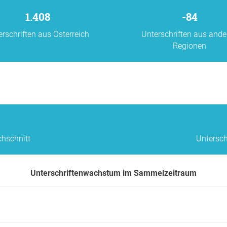
1.408
-84
erschriften aus Österreich
Unterschriften aus ande
Regionen
chschnitt
Untersch
Unterschriftenwachstum im Sammelzeitraum