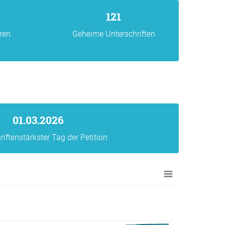
121
ren
Geheime Unterschriften
01.03.2026
riftenstärkster Tag der Petition