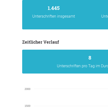
1.445
Unterschriften insgesamt
Unt
Zeitlicher Verlauf
8
Unterschriften pro Tag im Dur
2000
1500