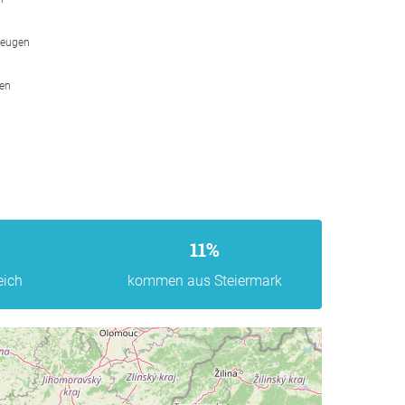
zeugen
den
11%
eich
kommen aus Steiermark