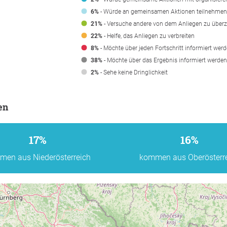
6%
- Würde an gemeinsamen Aktionen teilnehmen
21%
- Versuche andere von dem Anliegen zu über
22%
- Helfe, das Anliegen zu verbreiten
8%
- Möchte über jeden Fortschritt informiert wer
38%
- Möchte über das Ergebnis informiert werden
2%
- Sehe keine Dringlichkeit
en
17%
16%
men aus Niederösterreich
kommen aus Oberösterr