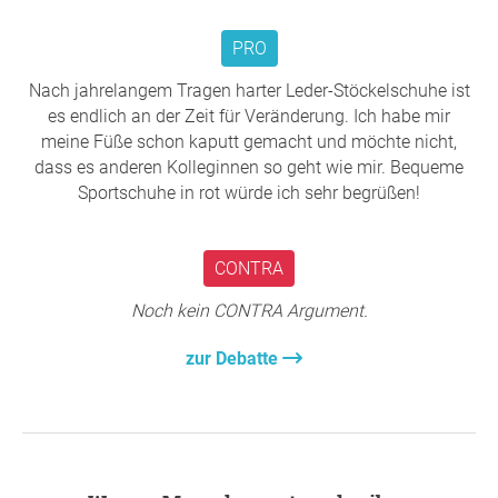
Modernes Erscheinungsbild:
Viele renommierte
Airlines setzen bereits auf elegante Sneaker-
PRO
Konzepte. Moderne Uniformen entwickeln sich
weiter – professionell, stilvoll und gleichzeitig
Nach jahrelangem Tragen harter Leder-Stöckelschuhe ist
praktisch.
es endlich an der Zeit für Veränderung. Ich habe mir
Mehr Wohlbefinden = besserer Service:
Wer sich
meine Füße schon kaputt gemacht und möchte nicht,
körperlich wohler fühlt, kann mit mehr Energie,
dass es anderen Kolleginnen so geht wie mir. Bequeme
Freundlichkeit und Konzentration arbeiten. Davon
Sportschuhe in rot würde ich sehr begrüßen!
profitieren Crew, Unternehmen und Passagiere
gleichermaßen.
Gleichbehandlung moderner Arbeitsstandards:
In
CONTRA
vielen Bereichen der Luftfahrt wurden
Arbeitsbedingungen modernisiert. Die Wahl
Noch kein CONTRA Argument.
zeitgemäßer Dienstschuhe sollte ebenfalls Teil
zur Debatte
dieser Entwicklung sein.
Vielen Dank für Ihre Unterstützung,
Gesunde Schuhe
,
Flughafen Wien