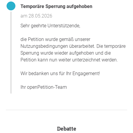
Ernsthaftigkeit unseres Anliegens zu unterstreichen.
Temporäre Sperrung aufgehoben
Danke, dass du dir die Zeit nimmst und dieses Anliegen
am 28.05.2026
unterstützt.
Sehr geehrte Unterstützende,
Begründung
die Petition wurde gemäß unserer
Nutzungsbedingungen überarbeitet. Die temporäre
Unsere Argumente:
Sperrung wurde wieder aufgehoben und die
Petition kann nun weiter unterzeichnet werden.
Gesundheit und Ergonomie:
Sneaker bieten deutlich
bessere Dämpfung und Unterstützung für Rücken,
Wir bedanken uns für Ihr Engagement!
Knie und Gelenke. Man kann in solchen Schuhen
leichter orthopädische Einlagen verwenden. Sie
Ihr openPetition-Team
helfen, körperliche Beschwerden und langfristige
Belastungsschäden zu reduzieren.
Sicherheit an Bord:
Rutschfeste, stabile Schuhe
erhöhen die Trittsicherheit – besonders bei
Turbulenzen, Notfällen, hektischen Boarding-
Situationen oder langen Einsatztagen.
Debatte