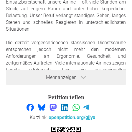
Einsatzbereitschaft unsere Airline – oft viele Stunden am
Stück, auf engem Raum und unter hoher körperlicher
Belastung. Unser Beruf verlangt ständiges Gehen, langes
Stehen und schnelles Reagieren in unterschiedlichsten
Situationen.
Die derzeit vorgeschriebenen klassischen Dienstschuhe
entsprechen jedoch nicht mehr den modernen
Anforderungen an Ergonomie, Gesundheit und
zeitgemäßes Auftreten. Viele internationale Airlines zeigen
bereits erfolgreich, dass ein professionelles
Erscheinungsbild und moderne
Mehr anzeigen
Sneaker/Sportschuhe/Schnürrschuhe kein Widerspruch
sind. Im Gegenteil: Hochwertige, einheitliche
Petition teilen
Sneaker/Sportschuhe/Schnürrschuhe wirken modern,
gepflegt und entsprechen dem heutigen Zeitgeist.
Wir fordern daher die Möglichkeit, zur roten Uniform
Kurzlink:
openpetition.org/gjjyx
offiziell zugelassene, einheitliche
Sneaker/Sportschuhe/Schnürrschuhe tragen zu dürfen.