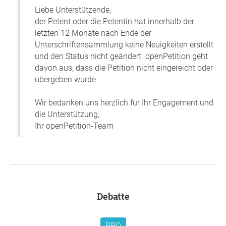
Vorbild, vorangehe.
Liebe Unterstützende,
Es wäre für ihn und gerade für Österreich ein großer
der Petent oder die Petentin hat innerhalb der
Verlust!!!
letzten 12 Monate nach Ende der
Unterschriftensammlung keine Neuigkeiten erstellt
Zudem arbeitet er auch in einer Branche mit starkem
und den Status nicht geändert. openPetition geht
Personalmangel weil sich viele Inländer zu gut sind eine
davon aus, dass die Petition nicht eingereicht oder
derartige Arbeit zu tun.
übergeben wurde.
Wir bitten Sie herzlichst diesen Menschen nicht fallen zu
Wir bedanken uns herzlich für Ihr Engagement und
lassen da wir genau solche Personen für die Integration
die Unterstützung,
anderer brauchen.
Ihr openPetition-Team
Weiters wäre es für sein soziales und berufliches Umfeld
ein großer Verlust da wir eine, für alle Seiten, großartige
Zwischenmenschliche Beziehung aufbauen konnten. Und
diese zu verlieren ein herber und bitterer Tiefschlag wäre.
Seine momentane Aufenthaltssituation liegt gerade auf
Messers Schneide. Und er ist einen Bescheid von einer
Debatte
Abschiebung entfernt.
Vielen Dank für Ihre Unterstützung,
Patrick Kletzmayr
, ,
PRO