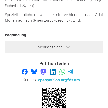
Leider ist das Land alles andere als "Sicher". (Google
Sicherheit Syrien)
Speziell möchten wir hiermit verhindern das Odai
Mohamad nach Syrien zurückgeschickt wird.
Begründung
Ich habe ihn als äußerst Moralischen Menschen
Mehr anzeigen
kennengelernt.
Der sich bestens in unsere Gesellschaft integriert hat.
Petition teilen
Er leistet seinen Beitrag zur Wirtschaft in dem er einem
40-48h Job, die Woche, nachgeht.
Spricht gutes Deutsch und ist bei seinem sozialen Umfeld
Kurzlink:
openpetition.org/!dzxtm
(Arbeit und Privat) sehr beliebt.
Sein Charakter ist Hervorragend und ein Musterbeispiel
eines guten Menschen.
Habe persönlich beobachtet das er auch daran versucht