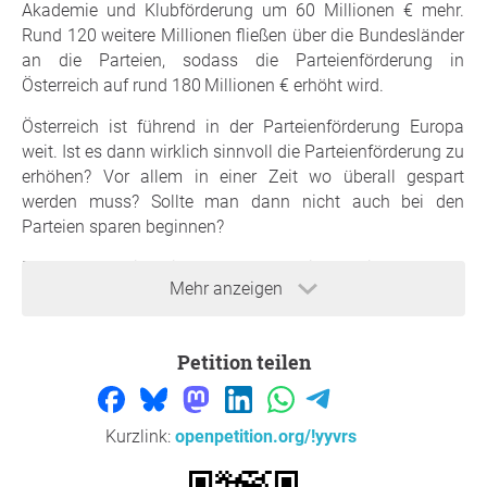
Akademie und Klubförderung um 60 Millionen € mehr.
Rund 120 weitere Millionen fließen über die Bundesländer
an die Parteien, sodass die Parteienförderung in
Österreich auf rund 180 Millionen € erhöht wird.
Österreich ist führend in der Parteienförderung Europa
weit. Ist es dann wirklich sinnvoll die Parteienförderung zu
erhöhen? Vor allem in einer Zeit wo überall gespart
werden muss? Sollte man dann nicht auch bei den
Parteien sparen beginnen?
Ebenso stellt sich die Frage.: "Wenn die Parteienförderung
Mehr anzeigen
verdoppelt wird, wo bleibt die Verdoppelung der
Leistung?"
Eine Initiative der Piratenpartei Österreich
Petition teilen
https://www.facebook.com/pages/K%C3%BCrzt-die-
Parteienf%C3%B6rderung/143858612421307
Kurzlink:
openpetition.org/!yyvrs
Begründung