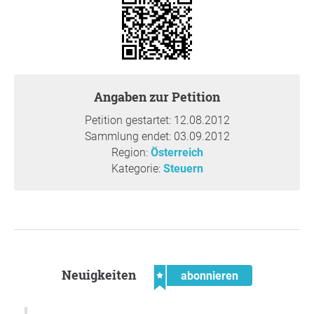
.: Sehr geehrte Damen und Herren,
Lassen Sie sich dass nicht gefallen! Lassen Sie sich nicht
gefallen dass so manch einer drei Jobs haben muss um
über die Runden zu kommen. Lassen Sie sich nicht
gefallen noch mehr für etwas zu zahlen obwohl Sie damit
Angaben zur Petition
unzufrieden sind!
Petition gestartet: 12.08.2012
Ändern Sie etwas daran!
Sammlung endet: 03.09.2012
Region:
Österreich
Kürzt die Parteienförderung!
Kategorie:
Steuern
Neuigkeiten
abonnieren