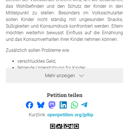
das Wohlbefinden und den Schutz der Kinder in den
Mittelpunkt zu stellen. Besonders im Volksschulalter
sollen Kinder nicht ständig mit ungesunden Snacks,
Süßigkeiten und Konsumdruck konfrontiert werden. Eltern
möchten weiterhin bewusst Einfluss auf die Ernährung
und das Konsumverhalten ihrer Kinder nehmen können.
Zusätzlich sollen Probleme wie:
verschlucktes Geld,
fehlende Unterstützung für Kinder,
Gruppendruck unter Mitschülern,
Mehr anzeigen
sowie datenschutzrechtliche Bedenken durch
Videoüberwachung vermieden werden.
Petition teilen
Wie kann dies umgesetzt werden?
Wir ersuchen die Gemeinde und die Schuldirektion:
Kurzlink:
openpetition.org/jplbp
den bestehenden Snackautomaten zu entfernen,
keine ungesunden Verkaufsautomaten im