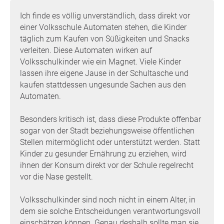
wen sie sich wenden können.
Ich finde es völlig unverständlich, dass direkt vor
Darüber hinaus bestehen Bedenken hinsichtlich der
einer Volksschule Automaten stehen, die Kinder
Videoüberwachung im Umfeld des Automaten. Gerade bei
täglich zum Kaufen von Süßigkeiten und Snacks
Kindern muss mit Datenschutz und Überwachung
verleiten. Diese Automaten wirken auf
besonders sensibel umgegangen werden.
Volksschulkinder wie ein Magnet. Viele Kinder
lassen ihre eigene Jause in der Schultasche und
Warum muss jetzt gehandelt werden?
kaufen stattdessen ungesunde Sachen aus den
Automaten.
Je länger der Automat bestehen bleibt, desto stärker
verfestigt sich dieses Verhalten im Schulalltag. Kinder
Besonders kritisch ist, dass diese Produkte offenbar
gewöhnen sich daran, regelmäßig Geld für ungesunde
sogar von der Stadt beziehungsweise öffentlichen
Produkte auszugeben und entwickeln bereits früh ein
Stellen mitermöglicht oder unterstützt werden. Statt
problematisches Konsumverhalten. Die Volksschule sollte
Kinder zu gesunder Ernährung zu erziehen, wird
ein geschützter Raum sein, in dem Gesundheit, Bildung
ihnen der Konsum direkt vor der Schule regelrecht
und das Wohl der Kinder Vorrang vor Verkaufsinteressen
vor die Nase gestellt.
haben. Deshalb ist es wichtig, jetzt Verantwortung zu
übernehmen und gemeinsam eine gesündere,
Volksschulkinder sind noch nicht in einem Alter, in
kinderfreundlichere Lösung für den Schulalltag zu
dem sie solche Entscheidungen verantwortungsvoll
schaffen.
einschätzen können. Genau deshalb sollte man sie