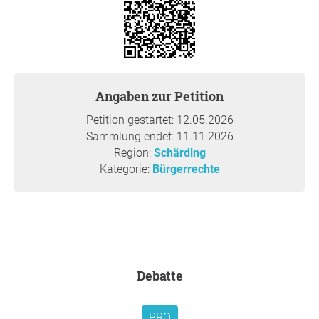
Volksschulbereich zuzulassen,
gemeinsam mit Eltern und Schule gesündere
Alternativen zu fördern, wie z. B.:
Trinkwasserstationen,
gesunde Jausenangebote,
Obst- und Gemüseaktionen,
Angaben zur Petition
oder pädagogisch sinnvolle Ernährungskonzepte.
Petition gestartet: 12.05.2026
Außerdem wünschen wir uns eine stärkere
Sammlung endet: 11.11.2026
Sensibilisierung für Datenschutz und
Region:
Schärding
verantwortungsvollen Umgang mit Kindern im
Kategorie:
Bürgerrechte
Schulalltag. Unser Ziel ist keine Konfrontation, sondern
eine gesunde, sichere und kinderfreundliche
Schulumgebung.
Begründung
Debatte
Warum ist diese Forderung wichtig?
Die Volksschule ist ein Ort, an dem Kinder lernen, sich
entwickeln und wichtige Werte für ihr späteres Leben
PRO