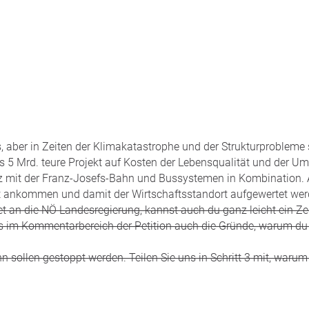
s, aber in Zeiten der Klimakatastrophe und der Strukturprobleme 
 5 Mrd. teure Projekt auf Kosten der Lebensqualität und der Um
tz mit der Franz-Josefs-Bahn und Bussystemen in Kombination. 
 ankommen und damit der Wirtschaftsstandort aufgewertet wer
chtet an die NÖ Landesregierung, kannst auch du ganz leicht ein 
ns im Kommentarbereich der Petition auch die Gründe, warum du
 sollen gestoppt werden. Teilen Sie uns in Schritt 3 mit, warum 