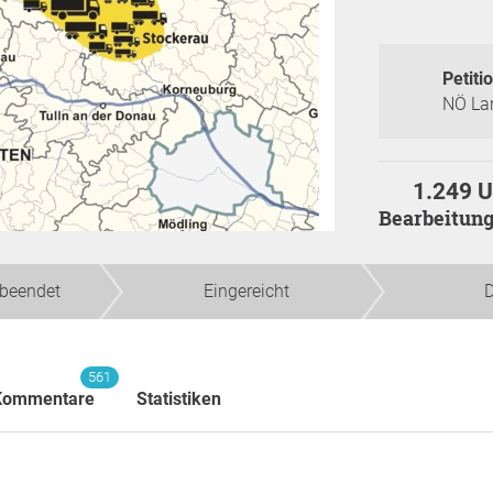
Petitio
NÖ La
1.249 U
Bearbeitun
beendet
Eingereicht
D
561
Kommentare
Statistiken