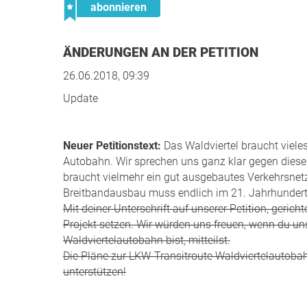
abonnieren
ÄNDERUNGEN AN DER PETITION
26.06.2018, 09:39
Update
Neuer Petitionstext:
Das Waldviertel braucht viele
Autobahn. Wir sprechen uns ganz klar gegen dieses
braucht vielmehr ein gut ausgebautes Verkehrsne
Breitbandausbau muss endlich im 21. Jahrhundert
Mit deiner Unterschrift auf unserer Petition​, geri
Projekt setzen. Wir würden uns freuen, wenn du u
Waldviertelautobahn bist, mitteilst.
Die Pläne zur LKW-Transitroute Waldviertelautobahn
unterstützen!