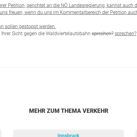
erer Petition​, gerichtet an die NÖ Landesregierung, kannst auch d
 uns freuen, wenn du uns im Kommentarbereich der Petition au
hn sollen gestoppt werden.
Ihrer Sicht gegen die Waldviertelautobahn
sprechen?
sprechen?
MEHR ZUM THEMA VERKEHR
Innsbruck