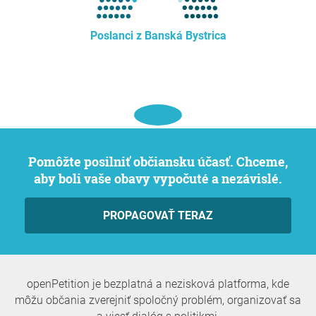
Poslanci z Banská Bystrica
Pomôžte posilniť občiansku účasť. Chceme,
aby boli vaše obavy vypočuté a nezávislé.
PROPAGOVAŤ TERAZ
openPetition je bezplatná a nezisková platforma, kde
môžu občania zverejniť spoločný problém, organizovať sa