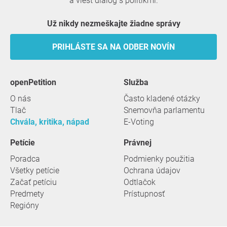
a viesť dialóg s politikmi.
Už nikdy nezmeškajte žiadne správy
PRIHLÁSTE SA NA ODBER NOVÍN
openPetition
služba
O nás
Často kladené otázky
Tlač
Snemovňa parlamentu
Chvála, kritika, nápad
E-Voting
Petície
Právnej
Poradca
Podmienky použitia
Všetky petície
Ochrana údajov
Začať petíciu
Odtlačok
Predmety
Prístupnosť
Regióny