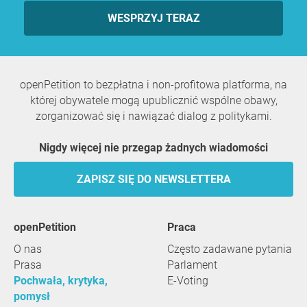
WESPRZYJ TERAZ
openPetition to bezpłatna i non-profitowa platforma, na
której obywatele mogą upublicznić wspólne obawy,
zorganizować się i nawiązać dialog z politykami.
Nigdy więcej nie przegap żadnych wiadomości
ZAPISZ SIĘ DO NEWSLETTERA
openPetition
praca
O nas
Często zadawane pytania
Prasa
Parlament
Pochwała, krytyka,
E-Voting
pomysł