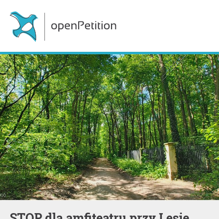
STOP dla amfiteatru przy Lesie