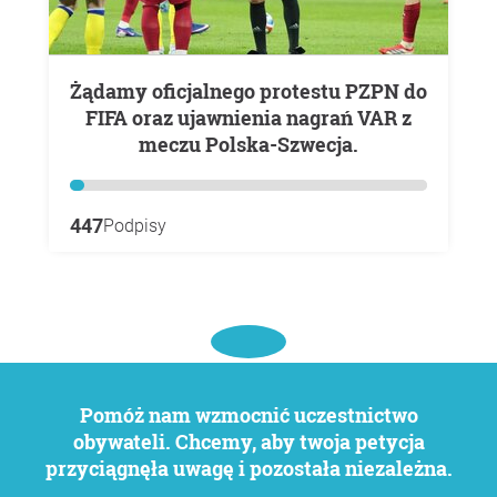
Żądamy oficjalnego protestu PZPN do
FIFA oraz ujawnienia nagrań VAR z
meczu Polska-Szwecja.
447
Podpisy
Pomóż nam wzmocnić uczestnictwo
obywateli. Chcemy, aby twoja petycja
przyciągnęła uwagę i pozostała niezależna.