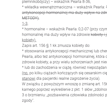
plemnikobójczy) – wskaźnik Pearla 8-36,
* wkładka wewnątrzmaciczna – wskaźnik Pearla:
antykoncepcji hormonalnej ma duży wpływ na z
METODY),
1-3,
* hormonalne – wskaźnik Pearla: 0,2-07 (przy czy
hormonalnej ma duży wpływ na zdrowie
kobiety 
kobiety).
Zapis art. 156 § 1 kk zmusza kobiety do:
* stosowania antykoncepcji mechanicznej lub ch
Pearla, albo też antykoncepcji hormonalnej, która 
zdrowie kobiety, a przy wielu schorzeniach jest ni
* lub do zachodzenia w ciążę, również niepożąd
(np.
po kilku ciążach kończących się cesarskim cię
stanowi
dla pacjentki realne zagrożenie życia).
W związku z powyższym wnoszę o zmianę art. 15
karnego poprzez wykreślenie z pkt. 1 słów „zdolnoś
3 o brzmieniu: „pozbawienia człowieka zdolności 
zgody”.