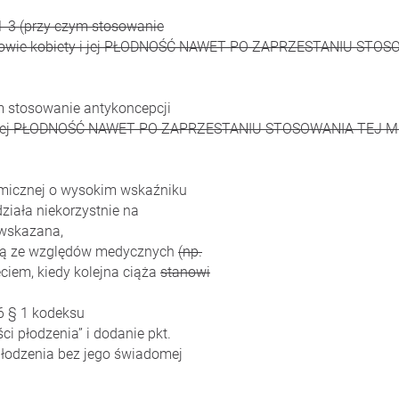
1-3 (przy czym stosowanie
drowie kobiety i jej PŁODNOŚĆ NAWET PO ZAPRZESTANIU STO
m stosowanie antykoncepcji
i jej PŁODNOŚĆ NAWET PO ZAPRZESTANIU STOSOWANIA TEJ M
emicznej o wysokim wskaźniku
działa niekorzystnie na
ewskazana,
aną ze względów medycznych
(np.
ciem, kiedy kolejna ciąża
stanowi
6 § 1 kodeksu
ci płodzenia” i dodanie pkt.
płodzenia bez jego świadomej