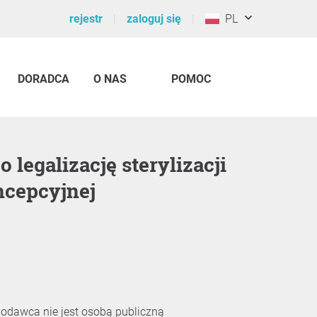
rejestr
zaloguj się
PL
DORADCA
O NAS
POMOC
ncepcyjnej
jodawca nie jest osobą publiczną