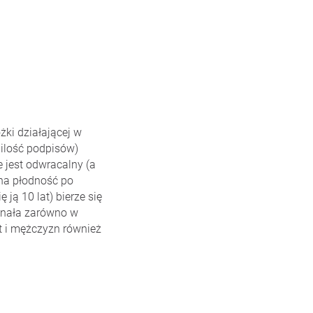
żki działającej w
 ilość podpisów)
e jest odwracalny (a
 na płodność po
ją 10 lat) bierze się
minała zarówno w
et i mężczyzn również