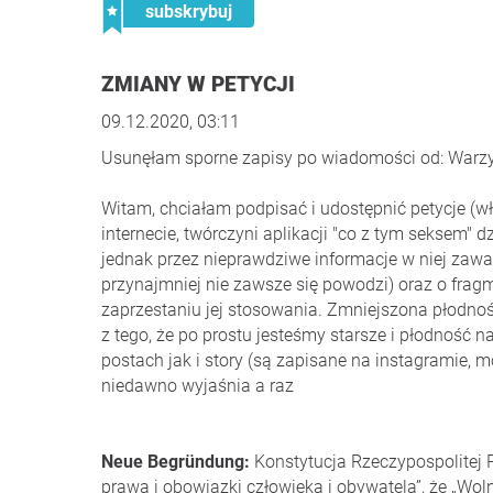
subskrybuj
ZMIANY W PETYCJI
09.12.2020, 03:11
Usunęłam sporne zapisy po wiadomości od: Warz
Witam, chciałam podpisać i udostępnić petycje (w
internecie, twórczyni aplikacji "co z tym seksem"
jednak przez nieprawdziwe informacje w niej zawart
przynajmniej nie zawsze się powodzi) oraz o fra
zaprzestaniu jej stosowania. Zmniejszona płodność
z tego, że po prostu jesteśmy starsze i płodność 
postach jak i story (są zapisane na instagramie, 
niedawno wyjaśnia a raz
Neue Begründung:
Konstytucja Rzeczypospolitej P
prawa i obowiązki człowieka i obywatela”, że „Wo