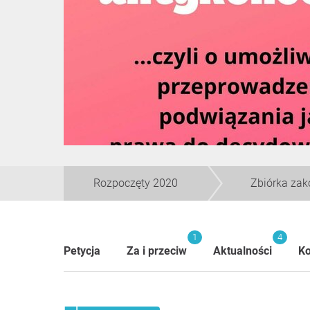
Rozpoczęty 2020
Zbiórka za
1
4
Petycja
Za i przeciw
Aktualności
K