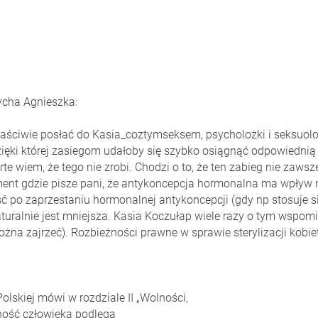
ycha Agnieszka:
łaściwie posłać do Kasia_coztymseksem, psycholożki i seksuolo
 dzięki której zasiegom udałoby się szybko osiągnąć odpowiednią
e wiem, że tego nie zrobi. Chodzi o to, że ten zabieg nie zawsz
gment gdzie pisze pani, że antykoncepcja hormonalna ma wpływ
 po zaprzestaniu hormonalnej antykoncepcji (gdy np stosuje się 
naturalnie jest mniejsza. Kasia Koczułap wiele razy o tym wspo
można zajrzeć). Rozbieżności prawne w sprawie sterylizacji kobi
olskiej mówi w rozdziale II „Wolności,
lność człowieka podlega