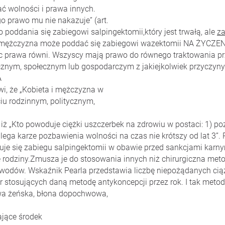
ć wolności i prawa innych.
o prawo mu nie nakazuje” (art.
poddania się zabiegowi salpingektomii,który jest trwałą, ale
z
ężczyzna może poddać się zabiegowi wazektomii NA ŻYCZEN
c prawa równi. Wszyscy mają prawo do równego traktowania pr
ycznym, społecznym lub gospodarczym z jakiejkolwiek przyczy
A
wi, że „Kobieta i mężczyzna w
iu rodzinnym, politycznym,
 iż „Kto powoduje ciężki uszczerbek na zdrowiu w postaci: 1) p
ega karze pozbawienia wolności na czas nie krótszy od lat 3”. P
muje się zabiegu salpingektomii w obawie przed sankcjami karny
 rodziny.Zmusza je do stosowania innych niż chirurgiczna meto
wodów. Wskaźnik Pearla przedstawia liczbę niepożądanych ciąż
 stosujących daną metodę antykoncepcji przez rok. I tak metod
wa żeńska, błona dopochwowa,
rające środek