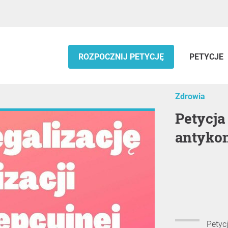
ROZPOCZNIJ PETYCJĘ
PETYCJE
Zdrowia
Petycja o legalizację sterylizacji
antyko
Petyc