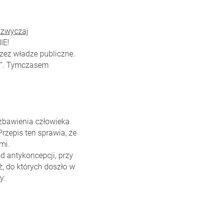
azwyczaj
IE!
zez władze publiczne.
ny”. Tymczasem
ozbawienia człowieka
rzepis ten sprawia, że
mi.
d antykoncepcji, przy
, do których doszło w
y: