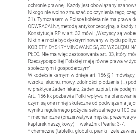
ochronie prawnej. Każdy jest obowiązany szanowa
Nikogo nie wolno zmuszać do czynienia tego, czeg
31). Tymczasem w Polsce kobieta nie ma prawa do 
ODWRACALNĄ metodą antykoncepcyjną, a każdy m
Konstytucja RP w art. 32 mówi: „Wszyscy są wobe
Nikt nie może być dyskryminowany w życiu polit
KOBIETY DYSKRYMINOWANE SĄ ZE WZGLĘDU N
PŁEĆ. Nie ma więc zastosowania art. 33, który mó
Rzeczypospolitej Polskiej mają równe prawa w życ
społecznym i gospodarczym”.
W kodeksie karnym widnieje art. 156 § 1 mówiący,
wzroku, słuchu, mowy, zdolności płodzenia (…) podl
w praktyce żaden lekarz, żaden szpital, nie podej
Art.. 156 kk pozbawia Polki wpływu na planowanie
czym są one mniej skuteczne od podwiązania jajo
wyniku regularnego pożycia seksualnego u 100 par
* mechaniczne (prezerwatywa męska, prezerwaty
kapturek naszyjkowy) – wskaźnik Pearla: 3-7,
* chemiczne (tabletki, globulki, pianki i żele zawie