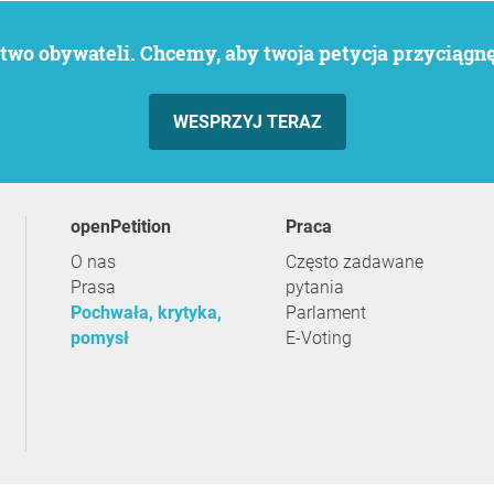
wo obywateli. Chcemy, aby twoja petycja przyciągnęł
WESPRZYJ TERAZ
openPetition
praca
O nas
Często zadawane
Prasa
pytania
Pochwała, krytyka,
Parlament
pomysł
E-Voting