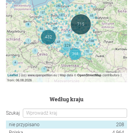
| (cc) www.openpetition.eu | Map data ©
contributors |
Leaflet
OpenStreetMap
from: 06.08.2026
według kraju
Szukaj
nie przypisano
208
Polska
4 964