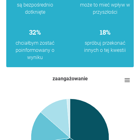
są bezpośrednio
może to mieć wpływ w
dotknięte
przyszłości
32%
18%
chciałbym zostać
spróbuj przekonać
poinformowany o
innych o tej kwestii
wyniku
zaangażowanie