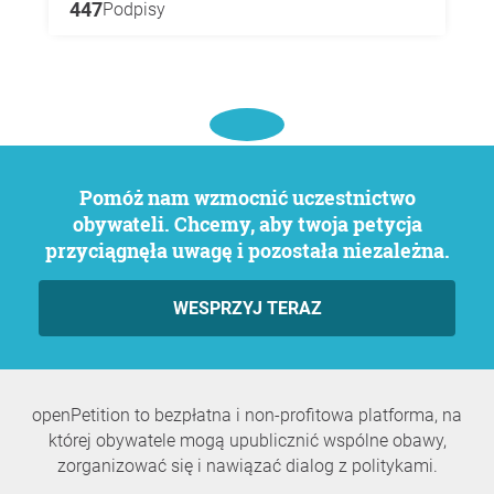
447
Podpisy
Pomóż nam wzmocnić uczestnictwo
obywateli. Chcemy, aby twoja petycja
przyciągnęła uwagę i pozostała niezależna.
WESPRZYJ TERAZ
openPetition to bezpłatna i non-profitowa platforma, na
której obywatele mogą upublicznić wspólne obawy,
zorganizować się i nawiązać dialog z politykami.