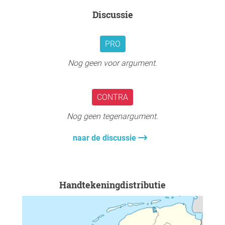
Daniel Kapitan, onafhankelijk adviseur,
jullie steun blijft. Heel veel dank.
Discussie
datawetenschapper en AI Fellow aan de TU Eindhoven.
Egge van der Poel, onafhankelijk adviseur, onderzoeker en
Tot een volgend contact.
schrijver.
PRO
Warme groet, Egge
Nog geen voor argument.
CONTRA
Nog geen tegenargument.
naar de discussie
Handtekeningdistributie