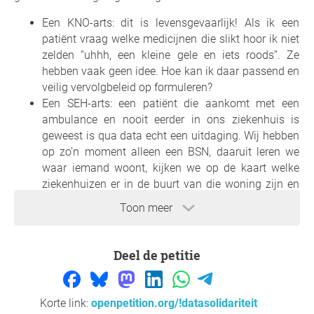
Een KNO-arts: dit is levensgevaarlijk! Als ik een
patiënt vraag welke medicijnen die slikt hoor ik niet
zelden “uhhh, een kleine gele en iets roods”. Ze
hebben vaak geen idee. Hoe kan ik daar passend en
veilig vervolgbeleid op formuleren?
Een SEH-arts: een patiënt die aankomt met een
ambulance en nooit eerder in ons ziekenhuis is
geweest is qua data echt een uitdaging. Wij hebben
op zo’n moment alleen een BSN, daaruit leren we
waar iemand woont, kijken we op de kaart welke
ziekenhuizen er in de buurt van die woning zijn en
gaan we die één voor één bellen.
Toon meer
Nogmaals: wij schrijven dit anno 2023. Een jaar waarin
iedere consument vlak voor middernacht online een
Deel de petitie
wasmachine kan kopen die de volgende ochtend om 9
uur thuis wordt bezorgd en geïnstalleerd. Een jaar waarin
miljoenen mensen veilig toegang hebben tot allerlei
Korte link:
openpetition.org/!datasolidariteit
gevoelige financiële data, gewoon via een app. Een jaar